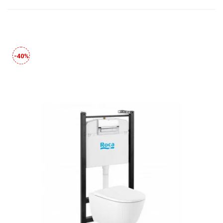
29Р
-40%