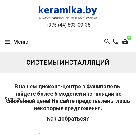
КАТАЛОГ
+375 (44) 593-09-35
О
КОМПАНИИ
0
БЕСПЛАТНЫЙ
3D-
ДИЗАЙН
СИСТЕМЫ ИНСТАЛЛЯЦИЙ
КОНТАКТЫ
В нашем дисконт-центре в Фаниполе вы
НОВОСТИ
найдёте более 5 моделей инсталяции по
И
5 товаров
сниженной цене! На сайте представлены лишь
АКЦИИ
некоторые предложения.
Как добраться?
УЦЕНЁННАЯ
ПЛИТКА
ДО
...