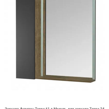
Зеркало Акватон Терра 61 + Модуль для зеркала Терра 24