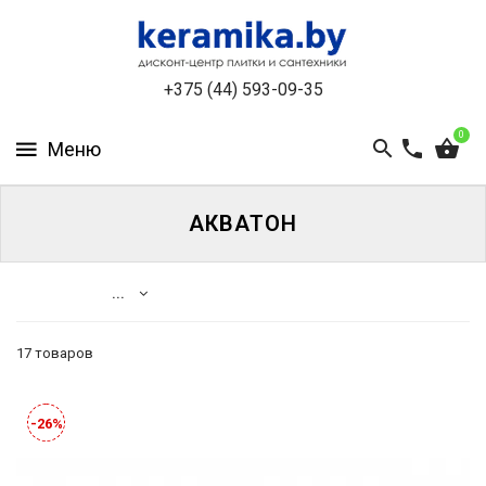
КАТАЛОГ
+375 (44) 593-09-35
О
КОМПАНИИ
0
БЕСПЛАТНЫЙ
3D-
ДИЗАЙН
АКВАТОН
КОНТАКТЫ
...
НОВОСТИ
И
17 товаров
АКЦИИ
Каталог
Пеналы
УЦЕНЁННАЯ
-26%
ПЛИТКА
Тумбы
ДО