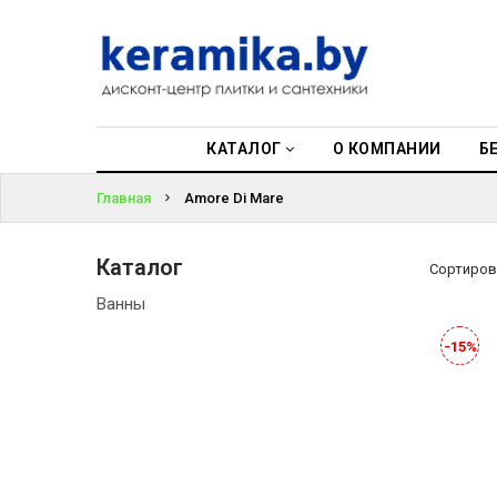
КАТАЛОГ
О КОМПАНИИ
КАТАЛОГ
О КОМПАНИИ
Б
БЕСПЛАТНЫЙ
3D-ДИЗАЙН
Главная
Amore Di Mare
КОНТАКТЫ
Каталог
Сортиров
НОВОСТИ И
Ванны
АКЦИИ
-15%
УЦЕНЁННАЯ
ПЛИТКА ДО
29Р