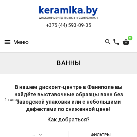
КАТАЛОГ
+375 (44) 593-09-35
О
КОМПАНИИ
0
БЕСПЛАТНЫЙ
3D-
ДИЗАЙН
ВАННЫ
КОНТАКТЫ
В нашем дисконт-центре в Фаниполе вы
НОВОСТИ
найдёте выставочные образцы ванн без
И
1 товар
заводской упаковки или с небольшими
АКЦИИ
Размер:
дефектами по сниженной цене!
1
Как добраться?
УЦЕНЁННАЯ
4
ПЛИТКА
0
ДО
*
...
ФИЛЬТРЫ