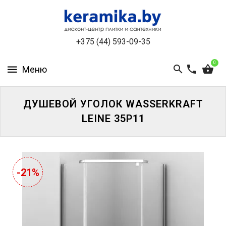
КАТАЛОГ
+375 (44) 593-09-35
О
КОМПАНИИ
0
БЕСПЛАТНЫЙ
3D-
ДИЗАЙН
ДУШЕВОЙ УГОЛОК WASSERKRAFT
LEINE 35P11
КОНТАКТЫ
НОВОСТИ
И
-21%
АКЦИИ
УЦЕНЁННАЯ
ПЛИТКА
ДО