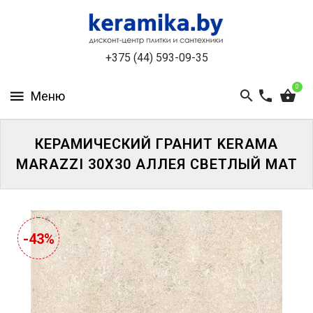
КАТАЛОГ
+375 (44) 593-09-35
О
КОМПАНИИ
0
БЕСПЛАТНЫЙ
3D-
ДИЗАЙН
КЕРАМИЧЕСКИЙ ГРАНИТ KERAMA
MARAZZI 30Х30 АЛЛЕЯ СВЕТЛЫЙ МАТ
КОНТАКТЫ
НОВОСТИ
И
-43%
АКЦИИ
УЦЕНЁННАЯ
ПЛИТКА
ДО