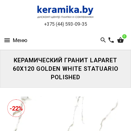
КАТАЛОГ
+375 (44) 593-09-35
О
КОМПАНИИ
0
БЕСПЛАТНЫЙ
3D-
ДИЗАЙН
КЕРАМИЧЕСКИЙ ГРАНИТ LAPARET
60X120 GOLDEN WHITE STATUARIO
КОНТАКТЫ
POLISHED
НОВОСТИ
И
АКЦИИ
-22%
УЦЕНЁННАЯ
ПЛИТКА
ДО