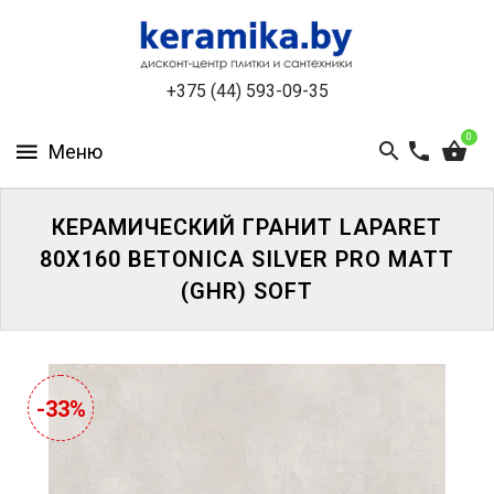
КАТАЛОГ
+375 (44) 593-09-35
О
КОМПАНИИ
0
БЕСПЛАТНЫЙ
3D-
ДИЗАЙН
КЕРАМИЧЕСКИЙ ГРАНИТ LAPARET
80X160 BETONICA SILVER PRO MATT
КОНТАКТЫ
(GHR) SOFT
НОВОСТИ
И
АКЦИИ
-33%
УЦЕНЁННАЯ
ПЛИТКА
ДО