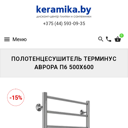
КАТАЛОГ
+375 (44) 593-09-35
О
КОМПАНИИ
0
БЕСПЛАТНЫЙ
3D-
ДИЗАЙН
ПОЛОТЕНЦЕСУШИТЕЛЬ ТЕРМИНУС
АВРОРА П6 500Х600
КОНТАКТЫ
НОВОСТИ
И
-15%
АКЦИИ
УЦЕНЁННАЯ
ПЛИТКА
ДО