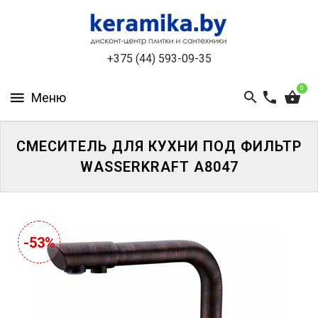
КАТАЛОГ
+375 (44) 593-09-35
О
КОМПАНИИ
0
БЕСПЛАТНЫЙ
3D-
ДИЗАЙН
СМЕСИТЕЛЬ ДЛЯ КУХНИ ПОД ФИЛЬТР
WASSERKRAFT A8047
КОНТАКТЫ
НОВОСТИ
И
-53%
АКЦИИ
УЦЕНЁННАЯ
ПЛИТКА
ДО