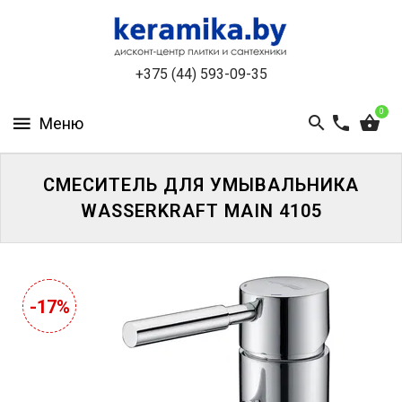
КАТАЛОГ
+375 (44) 593-09-35
О
КОМПАНИИ
0
БЕСПЛАТНЫЙ
3D-
ДИЗАЙН
СМЕСИТЕЛЬ ДЛЯ УМЫВАЛЬНИКА
WASSERKRAFT MAIN 4105
КОНТАКТЫ
НОВОСТИ
И
-17%
АКЦИИ
УЦЕНЁННАЯ
ПЛИТКА
ДО