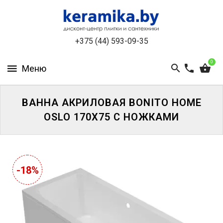
КАТАЛОГ
+375 (44) 593-09-35
О
КОМПАНИИ
0
БЕСПЛАТНЫЙ
3D-
ДИЗАЙН
ВАННА АКРИЛОВАЯ BONITO HOME
OSLO 170X75 С НОЖКАМИ
КОНТАКТЫ
НОВОСТИ
И
-18%
АКЦИИ
УЦЕНЁННАЯ
ПЛИТКА
ДО