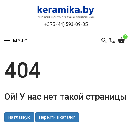
КАТАЛОГ
+375 (44) 593-09-35
О
КОМПАНИИ
0
БЕСПЛАТНЫЙ
3D-
ДИЗАЙН
404
КОНТАКТЫ
НОВОСТИ
Ой! У нас нет такой страницы
И
АКЦИИ
УЦЕНЁННАЯ
На главную
Перейти в каталог
ПЛИТКА
ДО