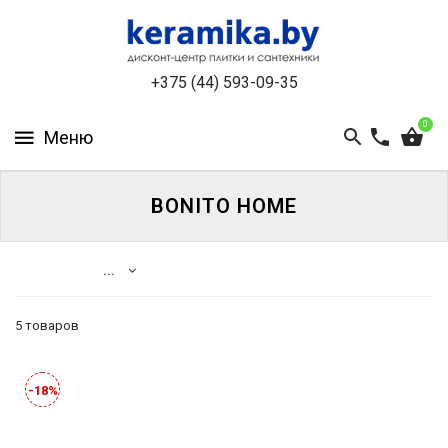
КАТАЛОГ
+375 (44) 593-09-35
О
КОМПАНИИ
0
БЕСПЛАТНЫЙ
3D-
ДИЗАЙН
BONITO HOME
КОНТАКТЫ
...
НОВОСТИ
И
5 товаров
АКЦИИ
Каталог
Ванны
УЦЕНЁННАЯ
-18%
ПЛИТКА
ДО